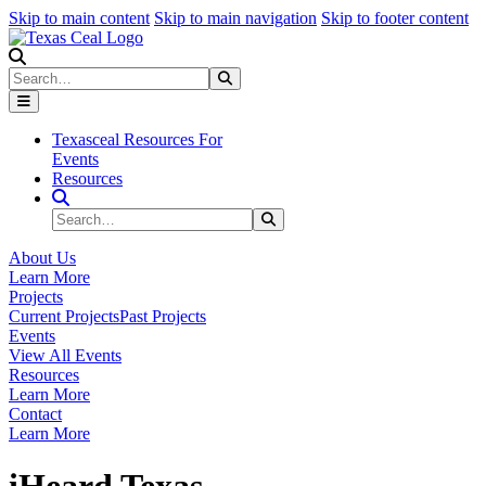
Skip to main content
Skip to main navigation
Skip to footer content
Search
Search
Submit Search
Texasceal Resources For
Events
Resources
Search Site
Search
Submit Search
About Us
Learn More
Projects
Current Projects
Past Projects
Events
View All Events
Resources
Learn More
Contact
Learn More